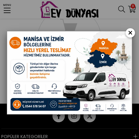
MENU
0
×
POPÜLER KATEGORİLER