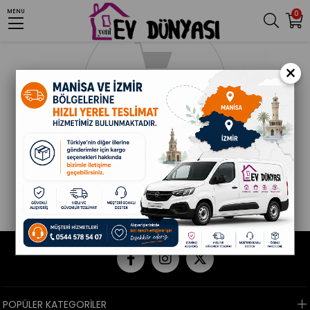
MENU
0
×
POPÜLER KATEGORİLER