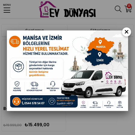
MENU
0
Anasayfa
Elektronik
Televizyon
×
Sıralama
Filtreleme
%23
Botech 43' 109 Ekran Android LED TV FHD 43BSE8503
₺15.499,00
₺19.999,00