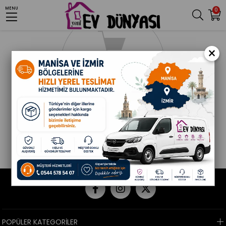
MENU
0
×
POPÜLER KATEGORİLER