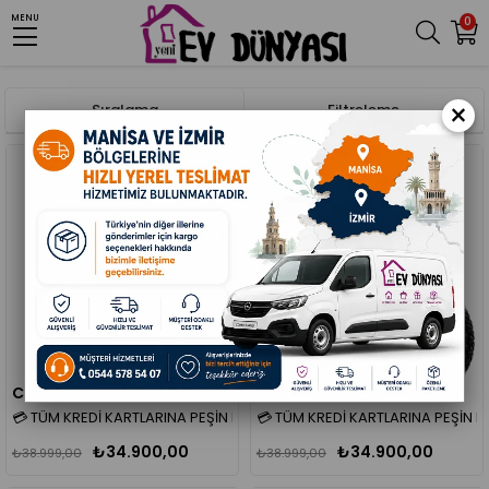
MENU
0
Anasayfa
Spor ve Outdoor
Elektrikli Bisikletler
×
Sıralama
Filtreleme
%11
%11
Corelli Elektrikli Bisiklet VONIQ ECO RIM 20 (Gri)
Corelli Elektrikli Bisiklet VONIQ ECO RIM 20 (Turuncu)
💳 TÜM KREDİ KARTLARINA PEŞİN FİYATINA 4 TAKSİT FIRSATI!
💳 TÜM KREDİ KARTLARINA PEŞİN Fİ
₺34.900,00
₺34.900,00
₺38.999,00
₺38.999,00