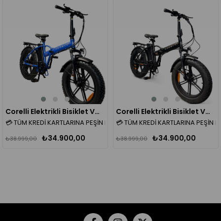
%11
%11
Corelli Elektrikli Bisiklet VONIQ ECO RIM 20 (Mavi)
Corelli Elektrikli Bisiklet VONIQ ECO RIM 20 (Siyah)
💳 TÜM KREDİ KARTLARINA PEŞİN FİYATINA 4 TAKSİT FIRSATI!
💳 TÜM KREDİ KARTLARINA PEŞİN Fİ
₺34.900,00
₺34.900,00
₺38.999,00
₺38.999,00