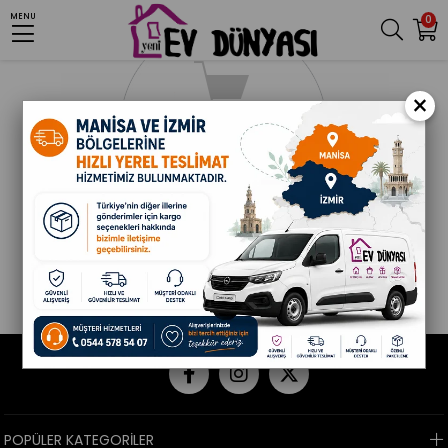
MENU
0
×
POPÜLER KATEGORİLER