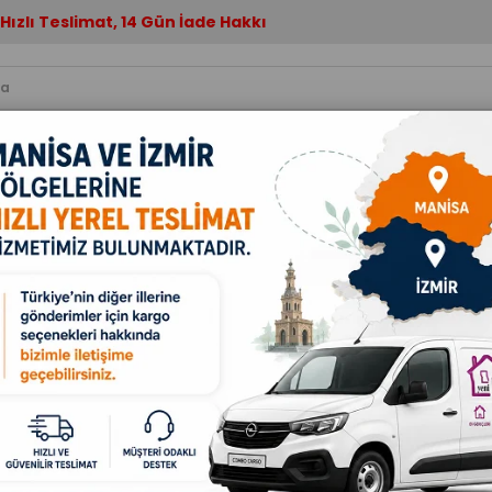
Hızlı Teslimat, 14 Gün İade Hakkı
nne & Bebek
Ev Aletleri
Mutfak
Elektronik
Isı