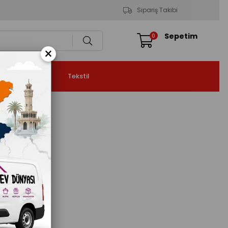
Sipariş Takibi
Sepetim
0
×
tma & Soğutma
Tekstil