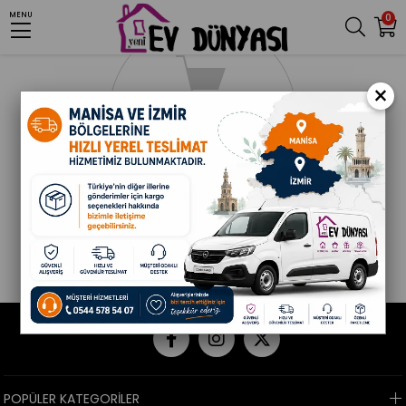
MENU
0
×
POPÜLER KATEGORİLER